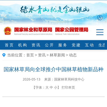
首 页
机 构
资 讯
公 开
服 务
党 建
互 动
生态
当前位置：
首页
>
资讯
>
林草新闻
>
动态
国家林草局向全球推介中国林草植物新品种
2026-05-13 来源：国家林草局科技中心
【字体：
大
中
小
】
打印本页