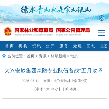
首 页
机 构
资 讯
公 开
服 务
党 建
互 动
生态
当前位置：
首页
>
资讯
>
林草新闻
>
动态
大兴安岭集团森防专业队伍备战“五月攻坚”
2026-05-14 来源：​大兴安岭林业集团公司
【字体：
大
中
小
】
打印本页