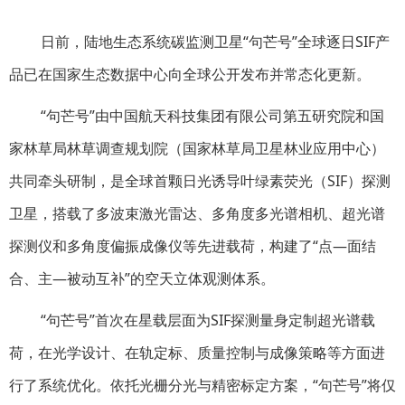
日前，陆地生态系统碳监测卫星“句芒号”全球逐日SIF产
品已在国家生态数据中心向全球公开发布并常态化更新。
“句芒号”由中国航天科技集团有限公司第五研究院和国
家林草局林草调查规划院（国家林草局卫星林业应用中心）
共同牵头研制，是全球首颗日光诱导叶绿素荧光（SIF）探测
卫星，搭载了多波束激光雷达、多角度多光谱相机、超光谱
探测仪和多角度偏振成像仪等先进载荷，构建了“点—面结
合、主—被动互补”的空天立体观测体系。
“句芒号”首次在星载层面为SIF探测量身定制超光谱载
荷，在光学设计、在轨定标、质量控制与成像策略等方面进
行了系统优化。依托光栅分光与精密标定方案，“句芒号”将仅