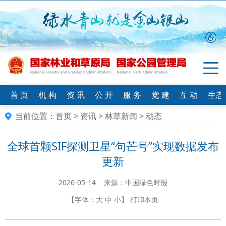
首 页
机 构
资 讯
公 开
服 务
党 建
互 动
生态
当前位置：
首页
>
资讯
>
林草新闻
>
动态
全球首颗SIF探测卫星“句芒号”实现数据发布
更新
2026-05-14 来源：中国绿色时报
【字体：
大
中
小
】
打印本页