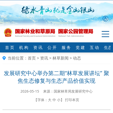
首 页
机 构
资 讯
公 开
服 务
党 建
互 动
生态
当前位置：
首页
>
资讯
>
林草新闻
>
动态
发展研究中心举办第二期“林草发展讲坛” 聚
焦生态修复与生态产品价值实现
2026-05-15 来源：国家林草局发展研究中心
【字体：
大
中
小
】
打印本页