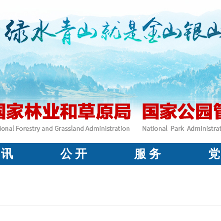
 讯
公 开
服 务
党