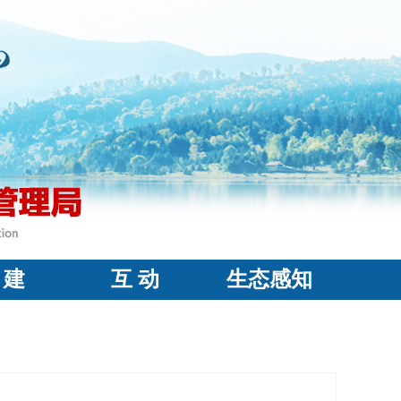
 建
互 动
生态感知