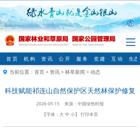
首 页
机 构
资 讯
公 开
服 务
党 建
互 动
生态
当前位置：
首页
>
资讯
>
林草新闻
>
动态
科技赋能祁连山自然保护区天然林保护修复
2026-05-15 来源：中国绿色时报
【字体：
大
中
小
】
打印本页