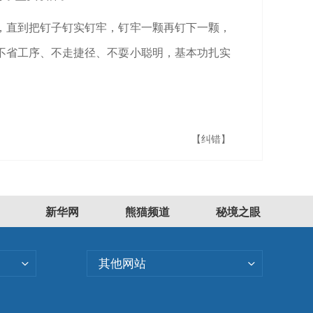
，直到把钉子钉实钉牢，钉牢一颗再钉下一颗，
不省工序、不走捷径、不耍小聪明，基本功扎实
【纠错】
新华网
熊猫频道
秘境之眼
其他网站