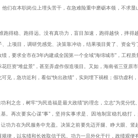
。他们在本职岗位上埋头苦干，在急难险重中磨砺本领，不求显
谁跑得稳、跑得远。没有真功力，盲目加速，跑得越快，摔得
子、上项目，调研凭感觉、决策靠冲动，结果项目黄了、资金亏
绩，要求全市在3年内建成全国第一个全域“海绵城市”，工程
花巨资“堆盆景”，甚至弄虚作假造项目。又如，海南省三亚原市
可见，急功近利，看似“快出政绩”，实则埋下祸根；假功虚利，
除功利之念，树牢“为民造福是最大政绩”的理念，立志“为党分忧
基。再次要实心谋“事”，坚持实事求是、因地制宜稳扎稳打
尺，让功力在为民服务中充盈。决策之前要先迈开腿、睁大眼、竖
展规律，以实绩和长效取信于民。功力一旦外化于行，政绩观便