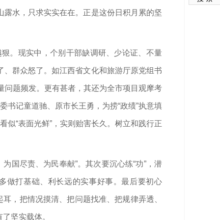
山露水，只求实实在在。正是这份日积月累的坚
越狠。现实中，个别干部缺调研、少论证、不量
了、群众怒了。如江西省文化和旅游厅原党组书
质量问题频发。更有甚者，其还为全市项目观摩考
委书记童道驰、原市长王勇，为捞“政绩”执意填
看似“表面光鲜”，实则贻害长久。树立和践行正
、为国尽责、为民奉献”。其次要沉心练“功”，潜
，多做打基础、利长远的实事好事。最后要初心
起耳，把情况摸清、把问题找准、把规律弄透、
有了坚实载体。