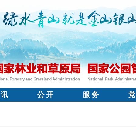
 讯
公 开
服 务
党