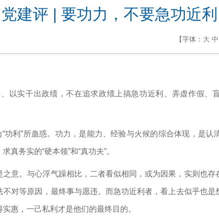
党建评 | 要功力，不要急功近利
【字体：
大
中
、以实干出政绩，不在追求政绩上搞急功近利、弄虚作假、盲
。
为“功利”所蛊惑。功力，是能力、经验与火候的综合体现，是
真务实的“硬本领”和“真功夫”。
是之意。与心浮气躁相比，二者看似相同，或为因果，实则也存
法不对等原因，最终事与愿违。而急功近利者，看上去似乎也是
得实惠，一己私利才是他们的最终目的。