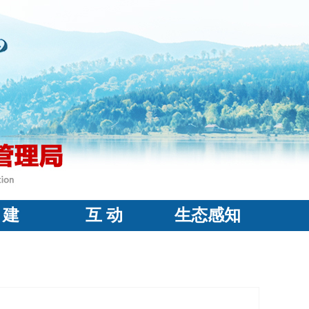
 建
互 动
生态感知