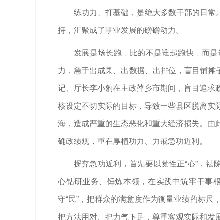
练功力、打基础，是绝大多数干部的日常
持，汇聚成了事业发展的磅礴动力。
发展是场长跑，比的不是谁起跑快，而是
力，急于出成果、出数据、出排位，盲目铺摊
记、厅长李小豹在主政萍乡市期间，盲目追求政
核设定不切实际的目标，导致一些县区脱离实际
海，造成严重的生态恶化和重大经济损失。由此
确政绩观，重在厚植功力、力戒急功近利。
摒弃急功近利，首先要以党性正“心”，祛
心钻研业务、锤炼本领，在实践中筑牢干事根
守“民”，把群众的满意度作为衡量业绩的标
把方法用对、把力气下足，尊重客观实际和发