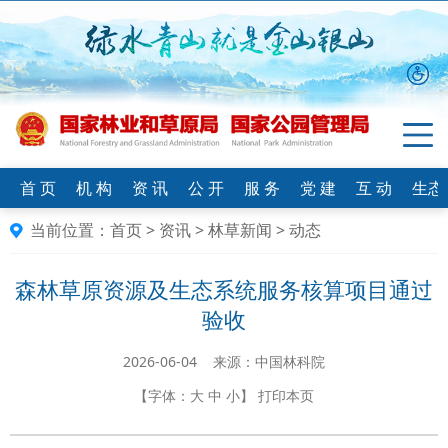
首 页
机 构
资 讯
公 开
服 务
党 建
互 动
生态
当前位置：
首页
>
资讯
>
林草新闻
>
动态
森林草原资源及生态系统服务核算项目通过
验收
2026-06-04 来源：中国林科院
【字体：
大
中
小
】
打印本页