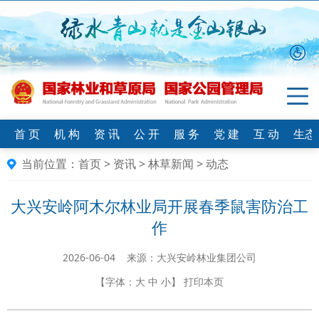
首 页
机 构
资 讯
公 开
服 务
党 建
互 动
生态
当前位置：
首页
>
资讯
>
林草新闻
>
动态
大兴安岭阿木尔林业局开展春季鼠害防治工
作
2026-06-04 来源：​大兴安岭林业集团公司
【字体：
大
中
小
】
打印本页