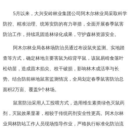
5月以来，
大兴安岭林业集团公司
阿木尔林业局采取科学
防控、精准治理、统筹安防的有力举措，全面开展春季鼠害
防治工作，持续巩固造林绿化成果，守护森林资源安全。
阿木尔林业局各林场防治员通过布设鼠夹监测、实地踏
查等方式，确定林地主要害鼠为棕背平鼠，该鼠易啃食落叶
松幼苗，造成苗木掐尖、枝干破损，影响林木成活率与长
势。结合防前林地鼠害监测情况，全局划定春季鼠害防治总
面积2万亩、覆盖9个林场。
鼠害防治采用人工投喂方式，选用维生素类绿色灭鼠药
剂，灭鼠效果显著，相较于传统药剂安全性更高。阿木尔林
业局林防站工作人员现场指导作业，严格执行标准化防治流