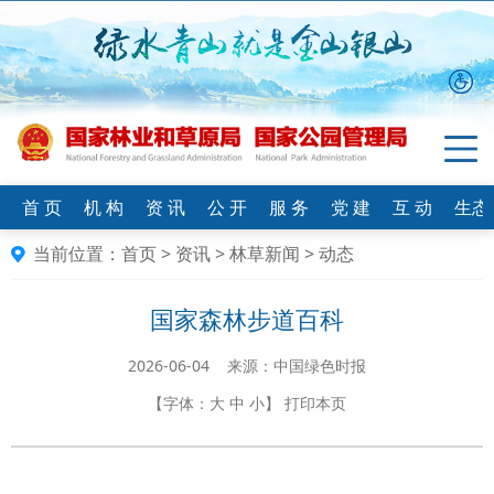
首 页
机 构
资 讯
公 开
服 务
党 建
互 动
生态
当前位置：
首页
>
资讯
>
林草新闻
>
动态
国家森林步道百科
2026-06-04 来源：中国绿色时报
【字体：
大
中
小
】
打印本页