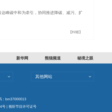
以碳达峰碳中和为牵引，协同推进降碳、减污、扩
【纠错】
新华网
熊猫频道
秘境之眼
其他网站
bm37000013
04号
| 视听节目许可证号