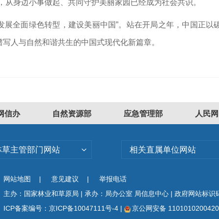
用，从身边小事做起、共同守护美丽家园已经成为社会共识。
会发展全面绿色转型，建设美丽中国”。站在开局之年，中国正
谱写人与自然和谐共生的中国式现代化新篇章。
网信办
自然资源部
应急管理部
人民网
林草主管部门网站
相关直属单位网站
网站地图
|
意见建议
|
举报电话
主办：国家林业和草原局 | 承办：局办公室 局信息中心 | 政府网站标识码：
ICP备案编号：京ICP备10047111号-4
|
京公网安备 110101020042