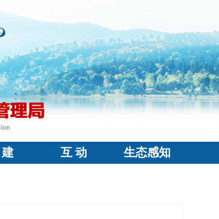
 建
互 动
生态感知