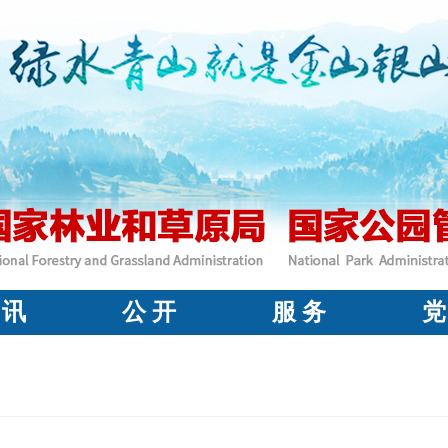
 讯
公 开
服 务
党