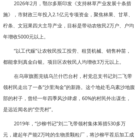
2026年2月，鄂尔多斯印发《支持林草产业发展十条措
施》，市财政三年投入2.1亿元专项资金，聚焦林果、甘草、
柠条、文冠果四大主导产业，目标是带动农牧民2万户、户均
年增收5000元以上。
“以工代赈”让农牧民投工投劳、租赁机械、销售种苗，
都能拿到真金白银。项目区农牧民人均增收3万元以上。
在乌审旗图克镇乌兰什巴台村，村党总支书记刘二飞带
领村民走出了一条“沙里淘金”的新路。这个地处毛乌素沙地腹
部的村子，曾经一年四季风沙肆虐，60%的村民外出谋生，
是远近闻名的“空壳村”。
2019年，“沙柳书记”刘二飞带领村集体筹措530多万
元，建起年产能2万吨的生物质颗粒厂，将沙柳平茬后加工成