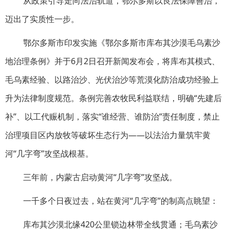
从政策引导走向法治轨道，鄂尔多斯以良法保障善治，
迈出了实质性一步。
鄂尔多斯市印发实施《鄂尔多斯市库布其沙漠毛乌素沙
地治理条例》并于6月2日召开新闻发布会，将库布其模式、
毛乌素经验、以路治沙、光伏治沙等荒漠化防治成功经验上
升为法律制度规范。条例完善农牧民利益联结，明确“先建后
补”、以工代赈机制，落实“谁经营、谁防治”责任制度，禁止
治理项目区内放牧等破坏生态行为——以法治力量筑牢黄
河“几字弯”攻坚战根基。
三年前，内蒙古启动黄河“几字弯”攻坚战。
一千多个日夜过去，站在黄河“几字弯”的制高点眺望：
库布其沙漠北缘420公里锁边林带全线贯通；毛乌素沙