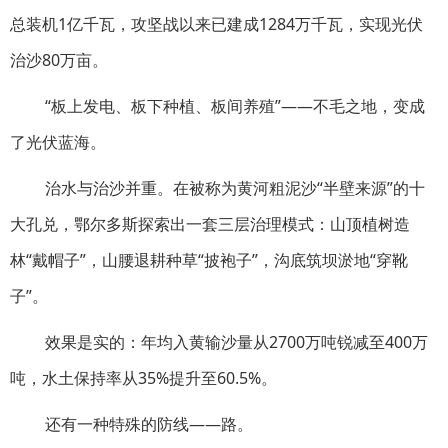
总装机1亿千瓦，攻坚战以来已建成1284万千瓦，实现光伏
治沙80万亩。
“板上发电、板下种植、板间养殖”——不毛之地，变成
了光伏蓝海。
治水与治沙并重。在被称为黄河粗泥沙“半壁来源”的十
大孔兑，鄂尔多斯探索出一套三层治理模式：山顶植树造
林“戴帽子”，山腰退耕种草“披袍子”，沟底筑坝淤地“穿靴
子”。
效果是实的：年均入黄输沙量从2700万吨锐减至400万
吨，水土保持率从35%提升至60.5%。
还有一种特殊的防线——路。