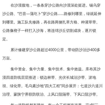
在沙漠腹地，一条条穿沙公路向沙漠深处挺进。锡乌穿
沙公路、“巴音—蒲圪卜”穿沙公路……路修到哪里，绿就延伸
到哪里。施工队先修路，再在路两侧扎草方格、种灌草带。
公路像楔子一样打入沙海，将连绵沙丘切割成块，逐片锁
定。
累计修建穿沙公路超过4000公里，带动防沙治沙400多
万亩。
集中资金、集中力量、集中技术、集中效益。库布其沙
漠四道防线层层推进：锁边林带、光伏长城治沙带、淤地
坝、绿化带。毛乌素沙地“四大工程”同步展开：七道沙六道川
治理、蒙陕宁界联防联治、上风口阻隔带、下风口阻沙带。
每一道防线都有硬仗，每一个工程都有战果。完成“三