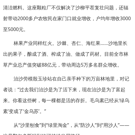
清洁燃料。这座颗粒厂不仅解决了沙柳平茬复壮问题，还辐
射带动2000多户农牧民在家门口就业增收，户均年增收3000
至5000元。
林果产业同样红火。沙棘、杏仁、海红果……沙地里长
出的果子，酿成了酒、榨成了油、做成了药材。目前全市林
草产业总产值突破88亿元，带动周边5万多名群众增收。
治沙劳模殷玉珍站在自己亲手种下的万亩林地里，对记
者说：“过去我们治沙是为了活下来，现在治沙是为了富起
来。你看这些树，每一棵都是活的存折。毛乌素已经从‘绿乌
素’变成了‘金乌苏’。”
从“沙里刨食”到“绿里淘金”，从“防沙人”到“用沙人”——