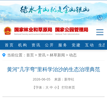
首 页
机 构
资 讯
公 开
服 务
党 建
互 动
生态
当前位置：
首页
>
资讯
>
林草新闻
>
动态
黄河“几字弯”里科学治沙的生态治理典范
2026-06-05 来源：新华社
【字体：
大
中
小
】
打印本页