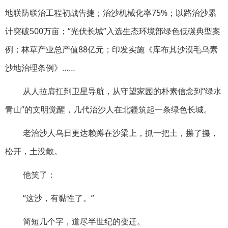
地联防联治工程初战告捷；治沙机械化率75%；以路治沙累
计突破500万亩；“光伏长城”入选生态环境部绿色低碳典型案
例；林草产业总产值88亿元；印发实施《库布其沙漠毛乌素
沙地治理条例》……
从人拉肩扛到卫星导航，从守望家园的朴素信念到“绿水
青山”的文明觉醒，几代治沙人在北疆筑起一条绿色长城。
老治沙人乌日更达赖蹲在沙梁上，抓一把土，攥了攥，
松开，土没散。
他笑了：
“这沙，有黏性了。”
简短几个字，道尽半世纪的变迁。