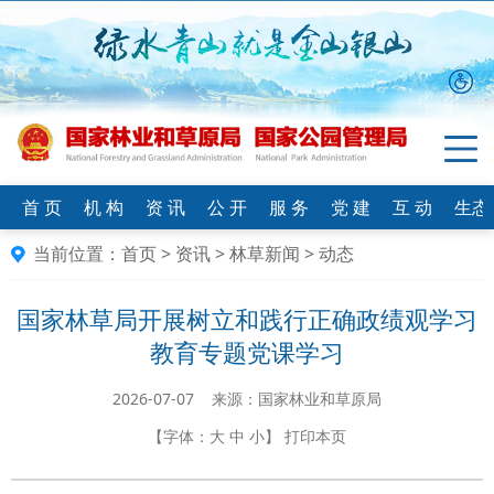
首 页
机 构
资 讯
公 开
服 务
党 建
互 动
生态
当前位置：
首页
>
资讯
>
林草新闻
>
动态
国家林草局开展树立和践行正确政绩观学习
教育专题党课学习
2026-07-07 来源：国家林业和草原局
【字体：
大
中
小
】
打印本页