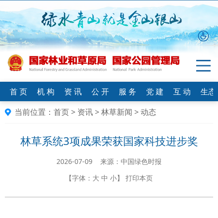
首 页
机 构
资 讯
公 开
服 务
党 建
互 动
生态
当前位置：
首页
>
资讯
>
林草新闻
>
动态
林草系统3项成果荣获国家科技进步奖
2026-07-09 来源：中国绿色时报
【字体：
大
中
小
】
打印本页