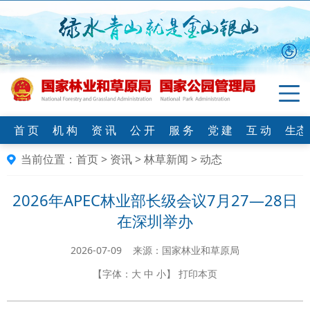
首 页
机 构
资 讯
公 开
服 务
党 建
互 动
生态
当前位置：
首页
>
资讯
>
林草新闻
>
动态
2026年APEC林业部长级会议7月27—28日
在深圳举办
2026-07-09 来源：国家林业和草原局
【字体：
大
中
小
】
打印本页