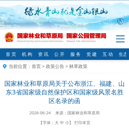
首 页
机 构
资 讯
公 开
服 务
党 建
互 动
生态
当前位置：
首页
>
政策公告
>
林草政策
国家林业和草原局关于公布浙江、福建、山
东3省国家级自然保护区和国家级风景名胜
区名录的函
2026-06-24 来源：国家林业和草原局
【字体：
大
中
小
】
打印本页