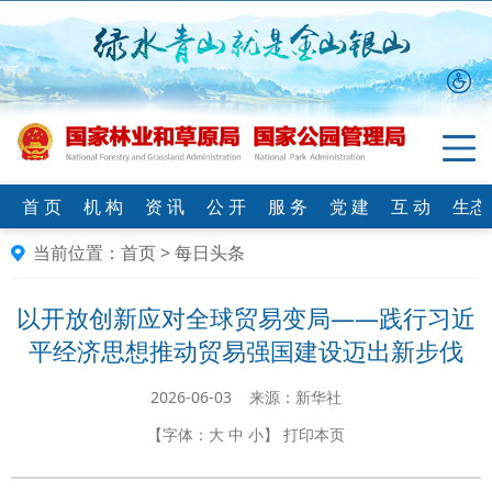
首 页
机 构
资 讯
公 开
服 务
党 建
互 动
生态
当前位置：
首页
>
每日头条
以开放创新应对全球贸易变局——践行习近
平经济思想推动贸易强国建设迈出新步伐
2026-06-03 来源：新华社
【字体：
大
中
小
】
打印本页