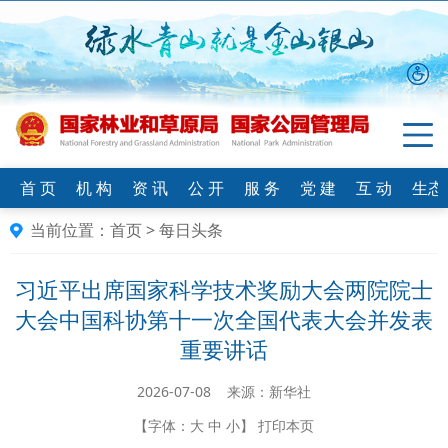
首 页
机 构
资 讯
公 开
服 务
党 建
互 动
生态
当前位置：
首页
>
每日头条
习近平出席国家科学技术奖励大会两院院士
大会中国科协第十一次全国代表大会并发表
重要讲话
2026-07-08 来源：新华社
【字体：
大
中
小
】
打印本页