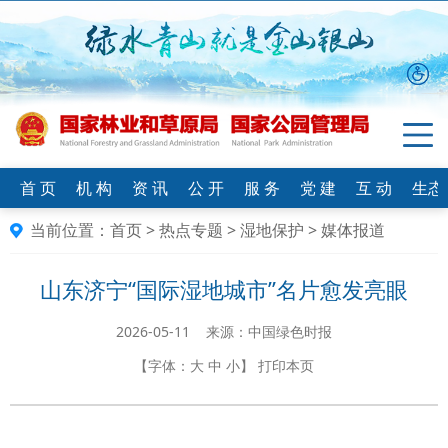
首 页
机 构
资 讯
公 开
服 务
党 建
互 动
生态
当前位置：
首页
>
热点专题
>
湿地保护
>
媒体报道
山东济宁“国际湿地城市”名片愈发亮眼
2026-05-11 来源：中国绿色时报
【字体：
大
中
小
】
打印本页