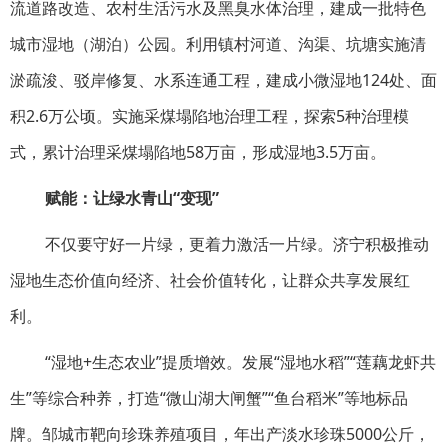
流道路改造、农村生活污水及黑臭水体治理，建成一批特色
城市湿地（湖泊）公园。利用镇村河道、沟渠、坑塘实施清
淤疏浚、驳岸修复、水系连通工程，建成小微湿地124处、面
积2.6万公顷。实施采煤塌陷地治理工程，探索5种治理模
式，累计治理采煤塌陷地58万亩，形成湿地3.5万亩。
赋能：让绿水青山“变现”
不仅要守好一片绿，更着力激活一片绿。济宁积极推动
湿地生态价值向经济、社会价值转化，让群众共享发展红
利。
“湿地+生态农业”提质增效。发展“湿地水稻”“莲藕龙虾共
生”等综合种养，打造“微山湖大闸蟹”“鱼台稻米”等地标品
牌。邹城市靶向珍珠养殖项目，年出产淡水珍珠5000公斤，