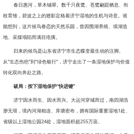
春日惠河，草木铺翠。数千只夜鹭、苍鹭翩跹栖息、衔
枝育雏，碧波之上的翅影定格着济宁湿地的生机与诗意。谁
能想到，这片候鸟眷恋的天然乐园，曾因围湖养殖、填湖造
地、采煤塌陷而满目疮痍。
归来的候鸟是山东省济宁市生态蝶变最生动的注脚。
从“生态伤疤”到“绿色银行”，济宁走出了一条湿地保护与价值
转化双向奔赴之路。
破局：按下湿地保护“快进键”
济宁因水而生、因水而兴。大运河穿城而过，南四湖浩
渺无垠，境内河湖相连、库塘密布，拥有国际重要湿地1处、
省级以上湿地公园24处，湿地面积超255万亩。