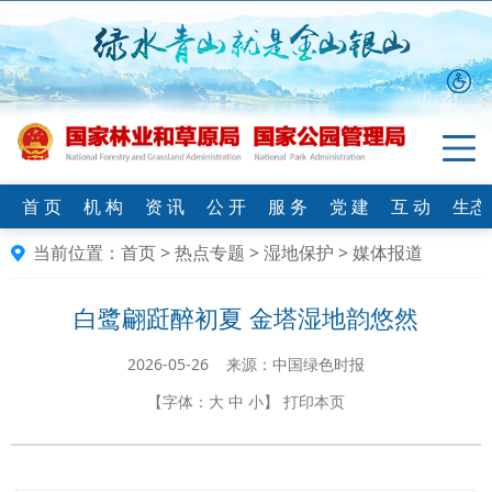
首 页
机 构
资 讯
公 开
服 务
党 建
互 动
生态
当前位置：
首页
>
热点专题
>
湿地保护
>
媒体报道
白鹭翩跹醉初夏 金塔湿地韵悠然
2026-05-26 来源：中国绿色时报
【字体：
大
中
小
】
打印本页