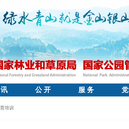
 讯
公 开
服 务
党
育培训