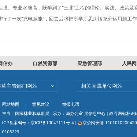
性强、专业水准高，既学到了“三北”工程的理论、实践、政策及
行了一次“充电赋能
”
，回去后将把所学所思所悟充分运用到工作
网信办
自然资源部
应急管理部
人民网
林草主管部门网站
相关直属单位网站
网站地图
|
意见建议
|
举报电话
主办：国家林业和草原局 | 承办：局办公室 局信息中心 | 政府网站标识码：
ICP备案编号：京ICP备10047111号-4
|
京公网安备 110101020042
0108229