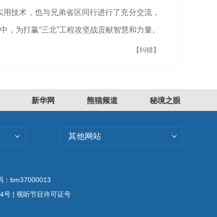
实用技术，也与兄弟省区同行进行了充分交流，
中，为打赢“三北”工程攻坚战贡献智慧和力量。
【纠错】
新华网
熊猫频道
秘境之眼
其他网站
bm37000013
04号
| 视听节目许可证号