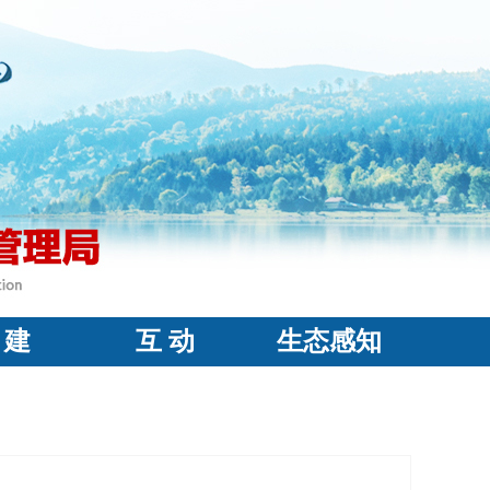
 建
互 动
生态感知