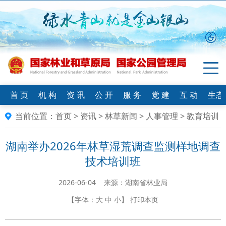
首 页
机 构
资 讯
公 开
服 务
党 建
互 动
生态
当前位置：
首页
>
资讯
>
林草新闻
>
人事管理
>
教育培训
湖南举办2026年林草湿荒调查监测样地调查
技术培训班
2026-06-04 来源：​湖南省林业局
【字体：
大
中
小
】
打印本页