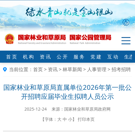
首 页
机 构
资 讯
公 开
服 务
党 建
互 动
生态
当前位置：
首页
>
资讯
>
林草新闻
>
人事管理
>
招考招聘
国家林业和草原局直属单位2026年第一批公
开招聘应届毕业生拟聘人员公示
2025-12-24 来源：国家林业和草原局政府网
【字体：
大
中
小
】
打印本页