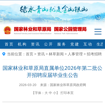
首 页
机 构
资 讯
公 开
服 务
党 建
互 动
生态
当前位置：
首页
>
资讯
>
林草新闻
>
人事管理
>
招考招聘
国家林业和草原局直属单位2026年第二批公
开招聘应届毕业生公告
2026-03-20 来源：国家林业和草原局政府网
【字体：
大
中
小
】
打印本页