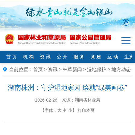
首 页
机 构
资 讯
公 开
服 务
党 建
互 动
生态
当前位置：
首页
>
资讯
>
林草新闻
>
湿地保护
>
地方动态
湖南株洲：守护湿地家园 绘就“绿美画卷”
2026-02-26 来源：湖南省林业局
【字体：
大
中
小
】
打印本页