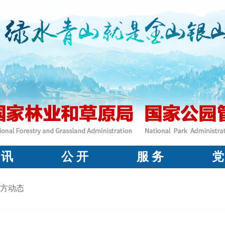
 讯
公 开
服 务
党
方动态