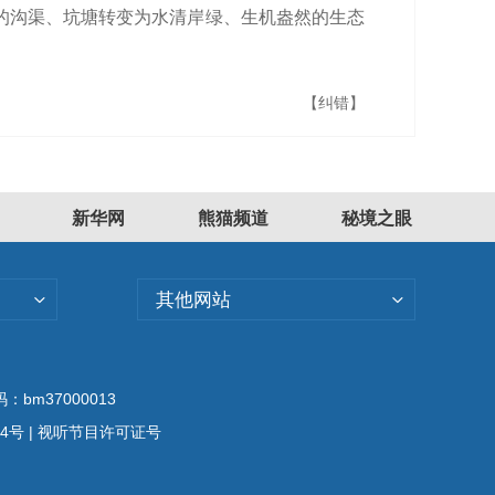
的沟渠、坑塘转变为水清岸绿、生机盎然的生态
【纠错】
新华网
熊猫频道
秘境之眼
其他网站
bm37000013
04号
| 视听节目许可证号