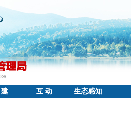
 建
互 动
生态感知