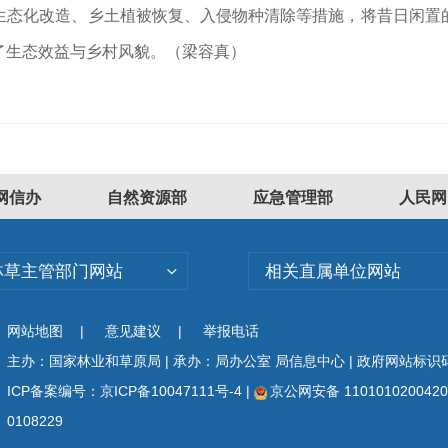
生态化改造、乡土植被恢复、入侵物种清除等措施，将昔日闲置
了生态效益与乡村风貌。
（梁容真）
网信办
自然资源部
应急管理部
人民网
林草主管部门网站
相关直属单位网站
网站地图
|
意见建议
|
举报电话
主办：国家林业和草原局 | 承办：局办公室 局信息中心 | 政府网站标识码：
ICP备案编号：京ICP备10047111号-4
|
京公网安备 110101020042
0108229