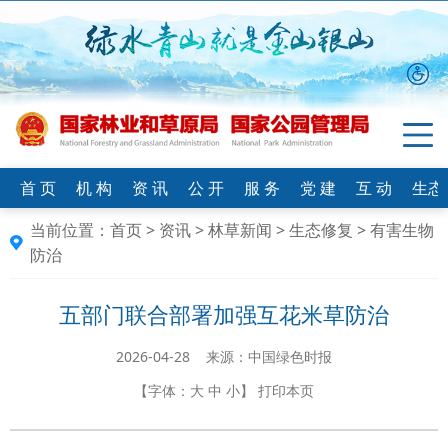
首 页
机 构
资 讯
公 开
服 务
党 建
互 动
生态
当前位置：
首页
>
资讯
>
林草新闻
>
生态修复
>
有害生物
防治
五部门联合部署加强互花米草防治
2026-04-28 来源：中国绿色时报
【字体：
大
中
小
】
打印本页