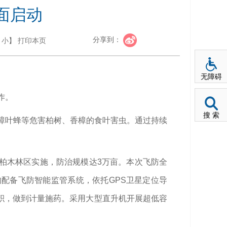
面启动
分享到：
小
】
打印本页
无障碍
作。
搜 索
、樟叶蜂等危害柏树、香樟的食叶害虫。通过持续
柏木林区实施，防治规模达3万亩。
本次飞防全
配备飞防智能监管系统，依托GPS卫星定位导
积，做到计量施药。采用大型直升机开展超低容