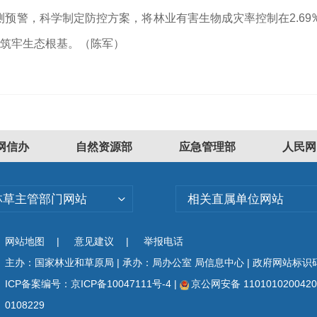
预警，科学制定防控方案，将林业有害生物成灾率控制在2.69
设筑牢生态根基。（陈军）
网信办
自然资源部
应急管理部
人民网
林草主管部门网站
相关直属单位网站
网站地图
|
意见建议
|
举报电话
主办：国家林业和草原局 | 承办：局办公室 局信息中心 | 政府网站标识码：
ICP备案编号：京ICP备10047111号-4
|
京公网安备 110101020042
0108229