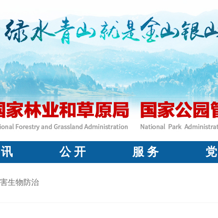
 讯
公 开
服 务
党
害生物防治