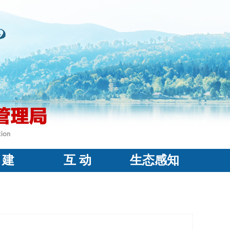
 建
互 动
生态感知