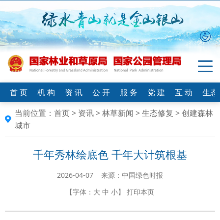
首 页
机 构
资 讯
公 开
服 务
党 建
互 动
生态
当前位置：
首页
>
资讯
>
林草新闻
>
生态修复
>
创建森林
城市
千年秀林绘底色 千年大计筑根基
2026-04-07 来源：中国绿色时报
【字体：
大
中
小
】
打印本页