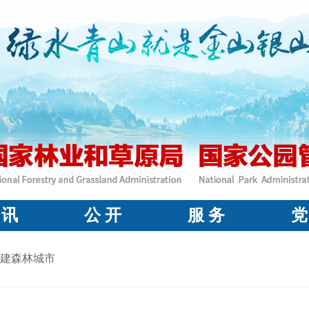
 讯
公 开
服 务
党
建森林城市