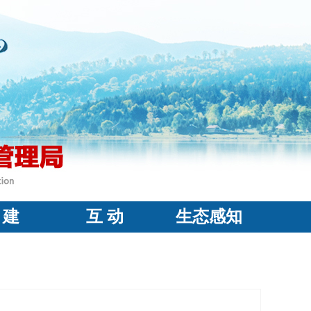
 建
互 动
生态感知