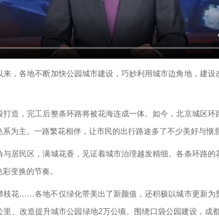
以来，各地不断加快公园城市建设，巧妙利用城市边角地，建设
段打造，完工后整条环路将被花海连成一体。如今，北京城区环
色系为主。一路繁花相伴，让市民的出行路途多了不少美好与惬
角与居民区，满城花香，见证着城市治理越发精细。各条环路的
色彩变换的节奏。
攀枝花……各地不仅绿化带美出了新颜值，还积极以城市更新为
公里、改造提升城市公园绿地2万公顷。围绕口袋公园建设，成都