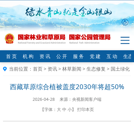
首 页
机 构
资 讯
公 开
服 务
党 建
互 动
生态
当前位置：
首页
>
资讯
>
林草新闻
>
生态修复
>
国土绿化
西藏草原综合植被盖度2030年将超50%
2026-04-28 来源：央视新闻客户端
【字体：
大
中
小
】
打印本页