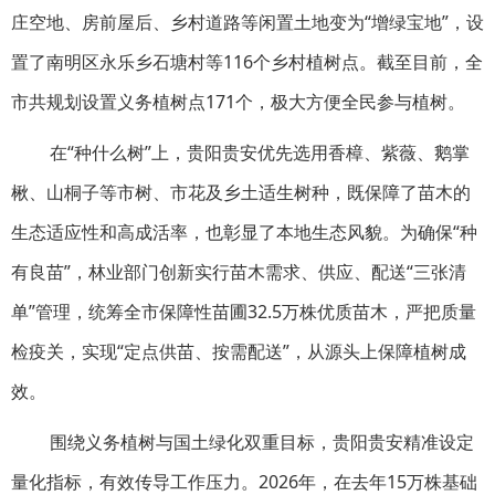
庄空地、房前屋后、乡村道路等闲置土地变为“增绿宝地”，设
置了南明区永乐乡石塘村等116个乡村植树点。截至目前，全
市共规划设置义务植树点171个，极大方便全民参与植树。
在“种什么树”上，贵阳贵安优先选用香樟、紫薇、鹅掌
楸、山桐子等市树、市花及乡土适生树种，既保障了苗木的
生态适应性和高成活率，也彰显了本地生态风貌。为确保“种
有良苗”，林业部门创新实行苗木需求、供应、配送“三张清
单”管理，统筹全市保障性苗圃32.5万株优质苗木，严把质量
检疫关，实现“定点供苗、按需配送”，从源头上保障植树成
效。
围绕义务植树与国土绿化双重目标，贵阳贵安精准设定
量化指标，有效传导工作压力。2026年，在去年15万株基础