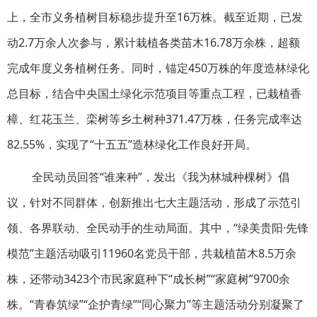
上，全市义务植树目标稳步提升至16万株。截至近期，已发
动2.7万余人次参与，累计栽植各类苗木16.78万余株，超额
完成年度义务植树任务。同时，锚定450万株的年度造林绿化
总目标，结合中央国土绿化示范项目等重点工程，已栽植香
樟、红花玉兰、栾树等乡土树种371.47万株，任务完成率达
82.55%，实现了“十五五”造林绿化工作良好开局。
全民动员回答“谁来种”，发出《我为林城种棵树》倡
议，针对不同群体，创新推出七大主题活动，形成了示范引
领、各界联动、全民动手的生动局面。其中，“绿美贵阳·先锋
模范”主题活动吸引11960名党员干部，共栽植苗木8.5万余
株，还带动3423个市民家庭种下“成长树”“家庭树”9700余
株。“青春筑绿”“企护青绿”“同心聚力”等主题活动分别凝聚了