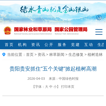
首 页
机 构
资 讯
公 开
服 务
党 建
互 动
生态
当前位置：
首页
>
资讯
>
林草新闻
>
生态修复
>
植树造林
贵阳贵安抓住“五个关键”掀起植树高潮
2026-04-03 来源：中国绿色时报
【字体：
大
中
小
】
打印本页