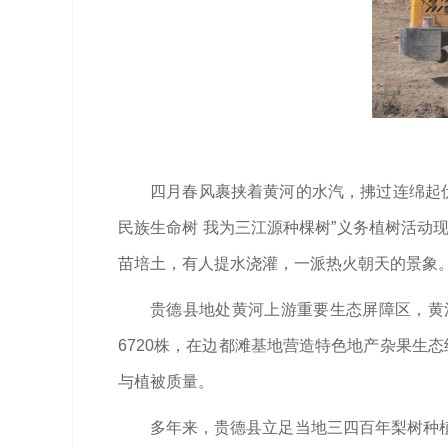
四月春风裹挟着黄河的水汽，拂过连绵起伏
民族生命树 我为三江源种棵树”义务植树活动
苗培土，有人提水浇灌，一派热火朝天的景象
贵德县地处黄河上游重要生态屏障区，黄
6720株，在边都滩基地营造特色地产杂果生
与植被质量。
多年来，贵德县立足当地三四百年梨树种