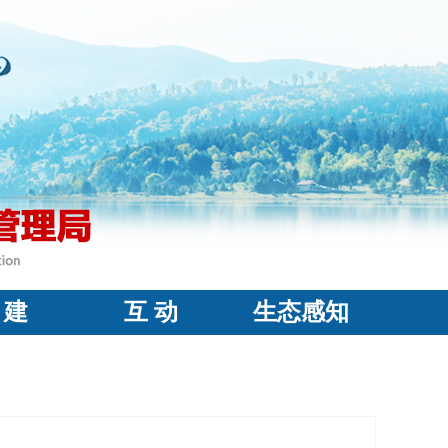
 建
互 动
生态感知