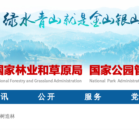
 讯
公 开
服 务
党
树造林