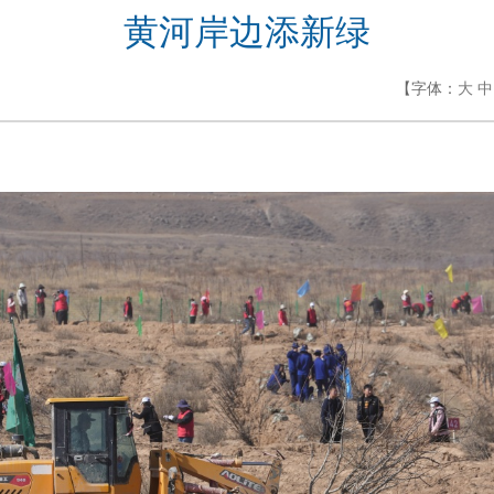
黄河岸边添新绿
【字体：
大
中