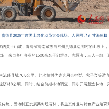
贵德县2026年度国土绿化动员大会现场。人民网记者 甘海琼摄
的黄土山坡，青海省海南藏族自治州贵德县边都村的山坡上，贵
现场，来自各行各业的1500余名干部群众、志愿者，三人一组
。
河流经县域76.8公里。此次植树优先选用长把梨、秋子梨等适
态经济林8公顷。同时，结合前期林地调查，同步开展新造林地
植传统，因地制宜发展梨树经济林，将生态修复与特色产业培育