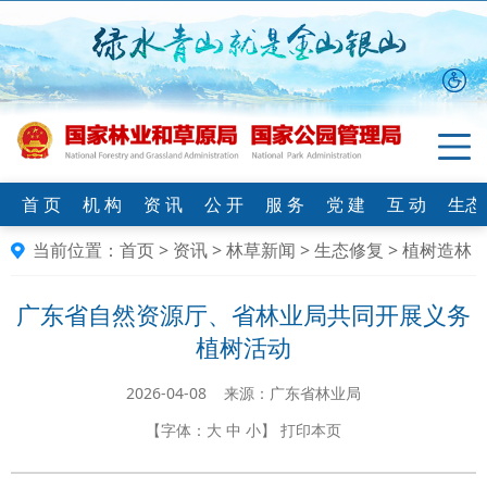
首 页
机 构
资 讯
公 开
服 务
党 建
互 动
生态
当前位置：
首页
>
资讯
>
林草新闻
>
生态修复
>
植树造林
广东省自然资源厅、省林业局共同开展义务
植树活动
2026-04-08 来源：​广东省林业局
【字体：
大
中
小
】
打印本页