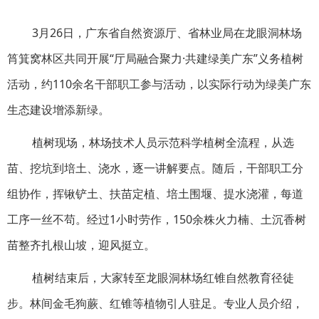
3月26日，广东省自然资源厅、省林业局在龙眼洞林场
筲箕窝林区共同开展“厅局融合聚力·共建绿美广东”义务植树
活动，约110余名干部职工参与活动，以实际行动为绿美广东
生态建设增添新绿。
植树现场，林场技术人员示范科学植树全流程，从选
苗、挖坑到培土、浇水，逐一讲解要点。随后，干部职工分
组协作，挥锹铲土、扶苗定植、培土围堰、提水浇灌，每道
工序一丝不苟。经过1小时劳作，150余株火力楠、土沉香树
苗整齐扎根山坡，迎风挺立。
植树结束后，大家转至龙眼洞林场红锥自然教育径徒
步。林间金毛狗蕨、红锥等植物引人驻足。专业人员介绍，