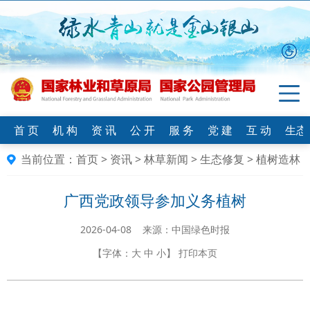
首 页
机 构
资 讯
公 开
服 务
党 建
互 动
生态
当前位置：
首页
>
资讯
>
林草新闻
>
生态修复
>
植树造林
广西党政领导参加义务植树
2026-04-08 来源：中国绿色时报
【字体：
大
中
小
】
打印本页