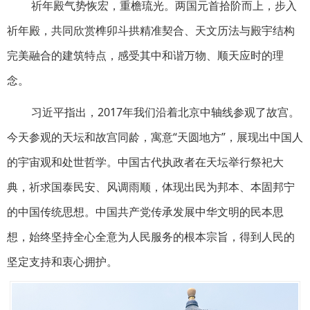
祈年殿气势恢宏，重檐琉光。两国元首拾阶而上，步入
祈年殿，共同欣赏榫卯斗拱精准契合、天文历法与殿宇结构
完美融合的建筑特点，感受其中和谐万物、顺天应时的理
念。
习近平指出，2017年我们沿着北京中轴线参观了故宫。
今天参观的天坛和故宫同龄，寓意“天圆地方”，展现出中国人
的宇宙观和处世哲学。中国古代执政者在天坛举行祭祀大
典，祈求国泰民安、风调雨顺，体现出民为邦本、本固邦宁
的中国传统思想。中国共产党传承发展中华文明的民本思
想，始终坚持全心全意为人民服务的根本宗旨，得到人民的
坚定支持和衷心拥护。