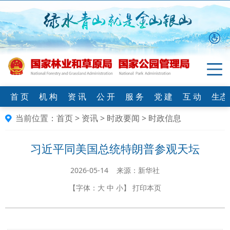
首 页
机 构
资 讯
公 开
服 务
党 建
互 动
生态
当前位置：
首页
>
资讯
>
时政要闻
>
时政信息
习近平同美国总统特朗普参观天坛
2026-05-14 来源：新华社
【字体：
大
中
小
】
打印本页