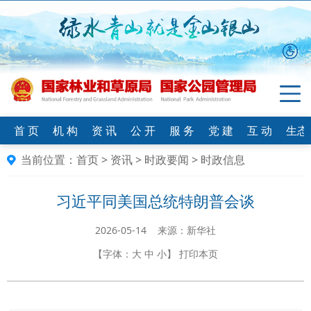
首 页
机 构
资 讯
公 开
服 务
党 建
互 动
生态
当前位置：
首页
>
资讯
>
时政要闻
>
时政信息
习近平同美国总统特朗普会谈
2026-05-14 来源：新华社
【字体：
大
中
小
】
打印本页