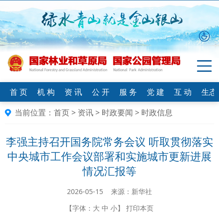
首 页
机 构
资 讯
公 开
服 务
党 建
互 动
生态
当前位置：
首页
>
资讯
>
时政要闻
>
时政信息
李强主持召开国务院常务会议 听取贯彻落实
中央城市工作会议部署和实施城市更新进展
情况汇报等
2026-05-15 来源：新华社
【字体：
大
中
小
】
打印本页