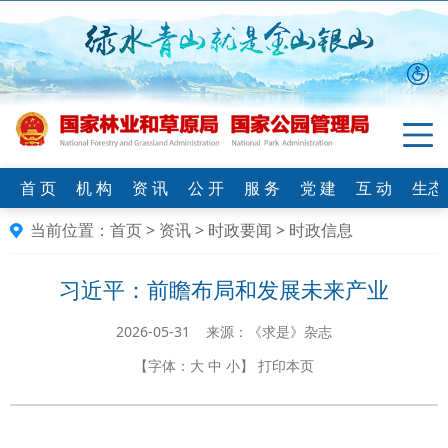
首 页
机 构
资 讯
公 开
服 务
党 建
互 动
生态
当前位置：
首页
>
资讯
>
时政要闻
>
时政信息
习近平：前瞻布局和发展未来产业
2026-05-31 来源：《求是》杂志
【字体：
大
中
小
】
打印本页