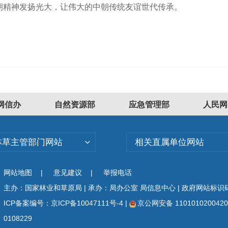
朝精神发扬光大，让伟大的中朝传统友谊世代传承。
网信办
自然资源部
应急管理部
人民网
林草主管部门网站
相关直属单位网站
网站地图
|
意见建议
|
举报电话
主办：国家林业和草原局 | 承办：局办公室 局信息中心 | 政府网站标识码：
ICP备案编号：京ICP备10047111号-4
|
京公网安备 110101020042
0108229