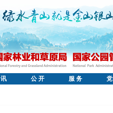
 讯
公 开
服 务
党