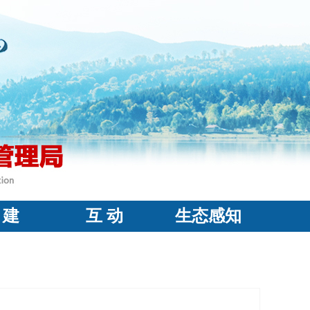
 建
互 动
生态感知