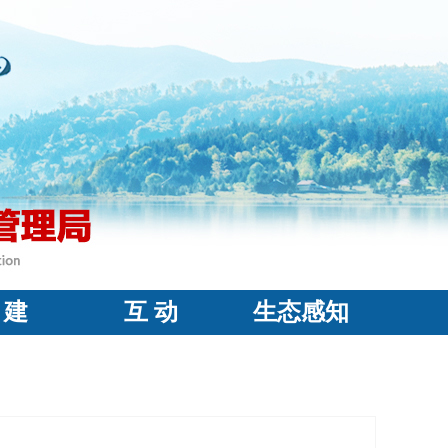
 建
互 动
生态感知