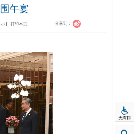
围午宴
分享到：
小
】
打印本页
无障碍