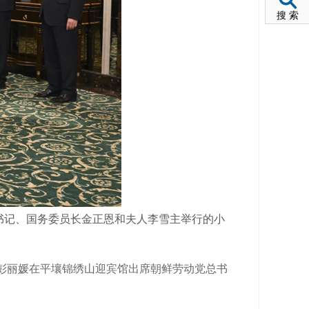
搜 索
书记、国务委员长金正恩和夫人李雪主举行的小
人彭丽媛在平壤锦绣山迎宾馆出席朝鲜劳动党总书