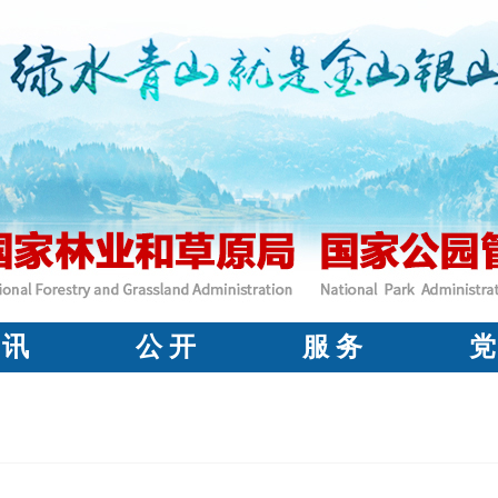
 讯
公 开
服 务
党