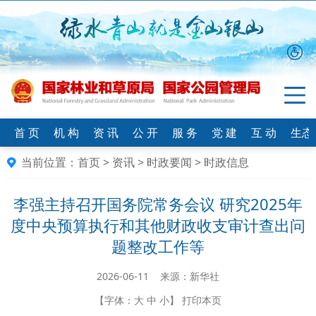
首 页
机 构
资 讯
公 开
服 务
党 建
互 动
生态
当前位置：
首页
>
资讯
>
时政要闻
>
时政信息
李强主持召开国务院常务会议 研究2025年
度中央预算执行和其他财政收支审计查出问
题整改工作等
2026-06-11 来源：新华社
【字体：
大
中
小
】
打印本页