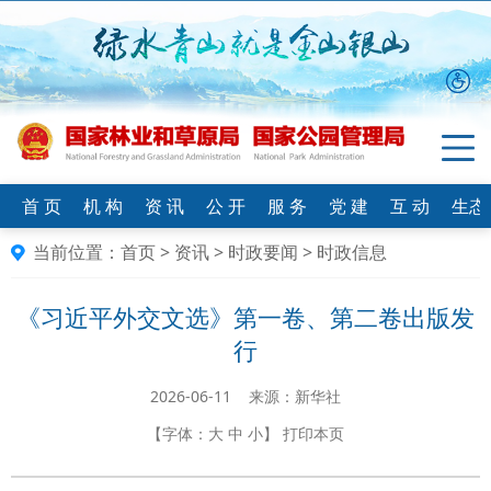
首 页
机 构
资 讯
公 开
服 务
党 建
互 动
生态
当前位置：
首页
>
资讯
>
时政要闻
>
时政信息
《习近平外交文选》第一卷、第二卷出版发
行
2026-06-11 来源：新华社
【字体：
大
中
小
】
打印本页