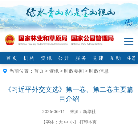
首 页
机 构
资 讯
公 开
服 务
党 建
互 动
生态
当前位置：
首页
>
资讯
>
时政要闻
>
时政信息
《习近平外交文选》第一卷、第二卷主要篇
目介绍
2026-06-11 来源：新华社
【字体：
大
中
小
】
打印本页