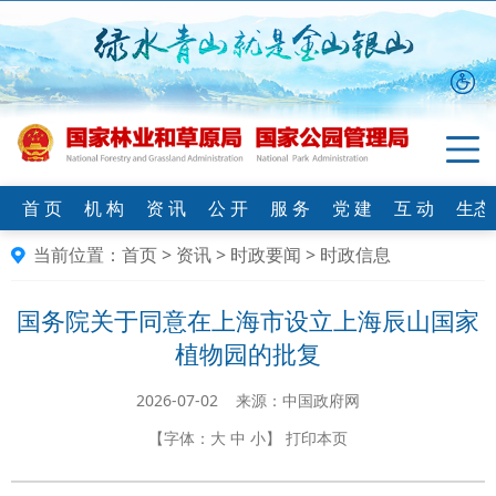
首 页
机 构
资 讯
公 开
服 务
党 建
互 动
生态
当前位置：
首页
>
资讯
>
时政要闻
>
时政信息
国务院关于同意在上海市设立上海辰山国家
植物园的批复
2026-07-02 来源：中国政府网
【字体：
大
中
小
】
打印本页