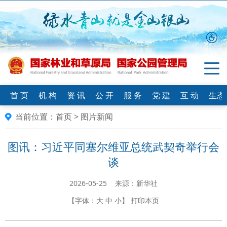
首 页
机 构
资 讯
公 开
服 务
党 建
互 动
生态
当前位置：
首页
>
图片新闻
图讯：习近平同塞尔维亚总统武契奇举行会
谈
2026-05-25 来源：新华社
【字体：
大
中
小
】
打印本页