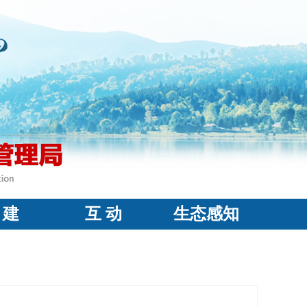
 建
互 动
生态感知