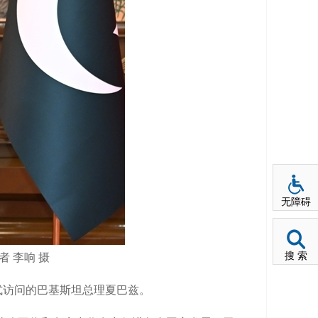
无障碍
搜 索
 李响 摄
式访问的巴基斯坦总理夏巴兹。