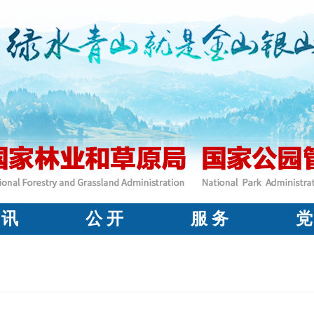
 讯
公 开
服 务
党