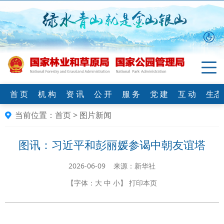
首 页
机 构
资 讯
公 开
服 务
党 建
互 动
生态
当前位置：
首页
>
图片新闻
图讯：习近平和彭丽媛参谒中朝友谊塔
2026-06-09 来源：新华社
【字体：
大
中
小
】
打印本页