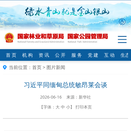
首 页
机 构
资 讯
公 开
服 务
党 建
互 动
生态
当前位置：
首页
>
图片新闻
习近平同缅甸总统敏昂莱会谈
2026-06-16 来源：新华社
【字体：
大
中
小
】
打印本页