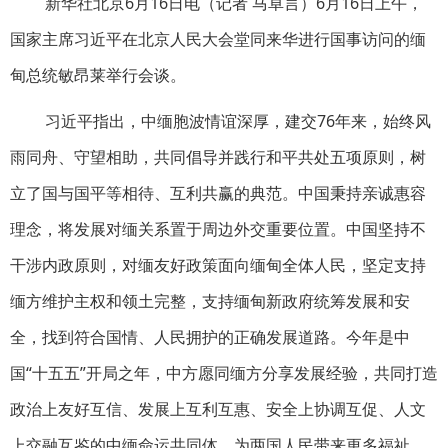
新华社北京6月16日电（记者 马卓言）6月16日上午，
国家主席习近平在北京人民大会堂同来华进行国事访问的缅
甸总统敏昂莱举行会谈。
习近平指出，中缅胞波情谊深厚，建交76年来，始终风
雨同舟、守望相助，共同倡导并践行和平共处五项原则，树
立了国与国平等相待、互利共赢的典范。中国秉持亲诚惠容
理念，将发展对缅关系置于周边外交重要位置。中国坚持不
干涉内政原则，对缅友好政策面向缅甸全体人民，坚定支持
缅方维护主权和领土完整，支持缅甸新政府统筹发展和安
全，找到符合国情、人民拥护的正确发展道路。今年是中
国“十五五”开局之年，中方愿同缅方分享发展经验，共同打造
政治上友好互信、发展上互利互惠、安全上协调互促、人文
上交融互鉴的中缅命运共同体，为两国人民带来更多福祉，