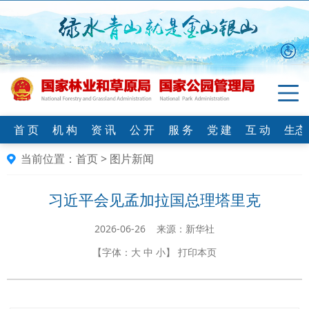
首 页
机 构
资 讯
公 开
服 务
党 建
互 动
生态
当前位置：
首页
>
图片新闻
习近平会见孟加拉国总理塔里克
2026-06-26 来源：新华社
【字体：
大
中
小
】
打印本页